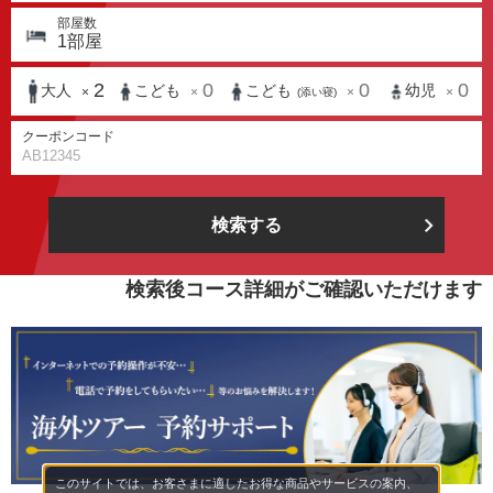
部屋数
1
部屋
2
0
0
0
大人
こども
こども
幼児
×
×
×
×
(添い寝)
クーポンコード
検索する
検索後コース詳細がご確認いただけます
このサイトでは、お客さまに適したお得な商品やサービスの案内、