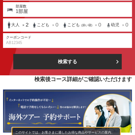
部屋数
1
部屋
2
0
0
0
大人
こども
こども
幼児
×
×
×
×
(添い寝)
クーポンコード
検索する
検索後コース詳細がご確認いただけます
このサイトでは、お客さまに適したお得な商品やサービスの案内、