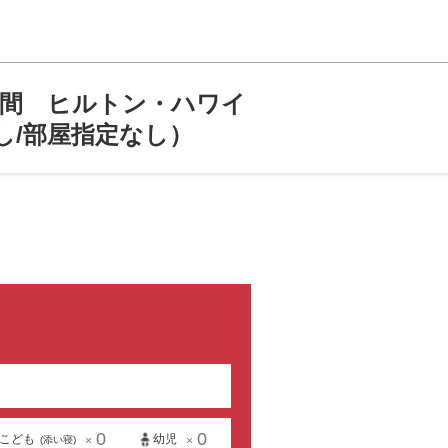
7日間 ヒルトン・ハワイ
し/部屋指定なし）
0
0
こども
幼児
×
×
(添い寝)