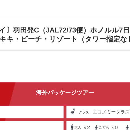
〕羽田発C（JAL72/73便）ホノルル
キキ・ビーチ・リゾート（タワー指定な
海外パッケージツアー
エコノミークラス
クラス
2
0
大人
こども
×
×