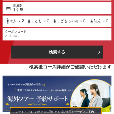
部屋数
1
部屋
2
0
0
0
大人
こども
こども
幼児
×
×
×
×
(添い寝)
クーポンコード
検索する
検索後コース詳細がご確認いただけます
このサイトでは、お客さまに適したお得な商品やサービスの案内、