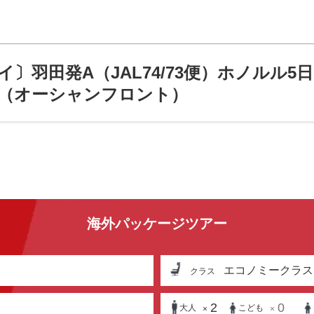
〕羽田発A（JAL74/73便）ホノルル
（オーシャンフロント）
海外パッケージツアー
エコノミークラス
クラス
2
0
大人
こども
×
×