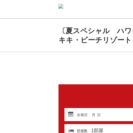
〔夏スペシャル ハワイ
キキ・ビーチリゾート
出発日
月
日
1
部屋
部屋数