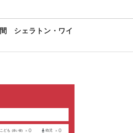
5日間 シェラトン・ワイ
0
0
こども
幼児
×
×
(添い寝)