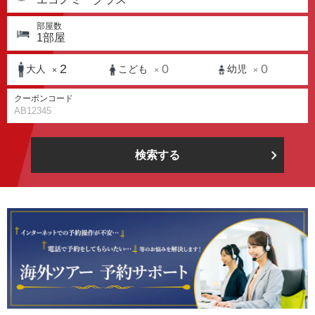
部屋数
1
部屋
2
0
0
大人
こども
幼児
×
×
×
クーポンコード
検索する