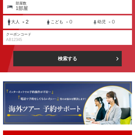
部屋数
1
部屋
2
0
0
大人
こども
幼児
×
×
×
クーポンコード
検索する