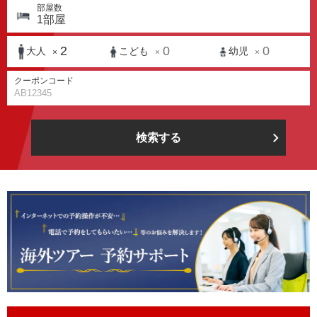
部屋数
1
部屋
2
0
0
大人
こども
幼児
×
×
×
クーポンコード
検索する