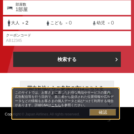
部屋数
1
部屋
2
0
0
大人
こども
幼児
×
×
×
クーポンコード
検索する
国内各地からご参加の方はこちらを
このサイトでは、お客さまに適したお得な商品やサービスの案内、
ご確認ください
広告配信等を行う目的で、第三者から提供された位置情報や広告デ
ータなどの情報をお客さまの個人データと結びつけて利用する場合
があります。詳細Q&Aは
こちら
を参照ください。
確認
Copyright © Japan Airlines. All rights reserved.