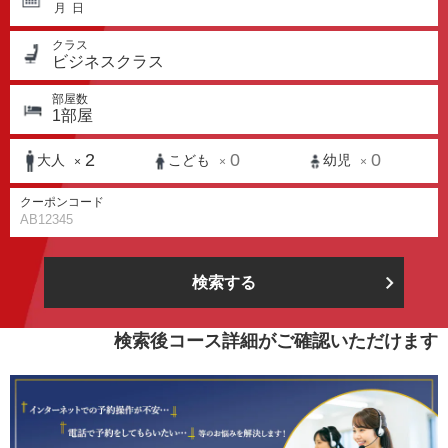
月
日
クラス
ビジネスクラス
部屋数
1
部屋
2
0
0
大人
こども
幼児
×
×
×
クーポンコード
検索する
検索後コース詳細がご確認いただけます