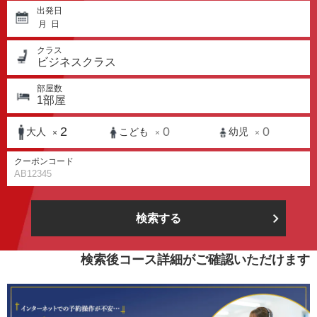
出発日
月
日
クラス
ビジネスクラス
部屋数
1
部屋
2
0
0
大人
こども
幼児
×
×
×
クーポンコード
検索する
検索後コース詳細がご確認いただけます