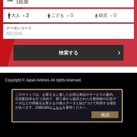
1
部屋
2
0
0
大人
こども
幼児
×
×
×
クーポンコード
検索する
Copyright © Japan Airlines. All rights reserved.
このサイトでは、お客さまに適したお得な商品やサービスの案内、
広告配信等を行う目的で、第三者から提供された位置情報や広告デ
ータなどの情報をお客さまの個人データと結びつけて利用する場合
があります。詳細Q&Aは
こちら
を参照ください。
確認