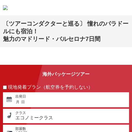
〔ツアーコンダクターと巡る〕 憧れのパラドー
ルにも宿泊！
魅力のマドリード・バルセロナ7日間
海外パッケージツアー
現地発着プラン（航空券を予約しない）
出発日
月
日
クラス
エコノミークラス
部屋数