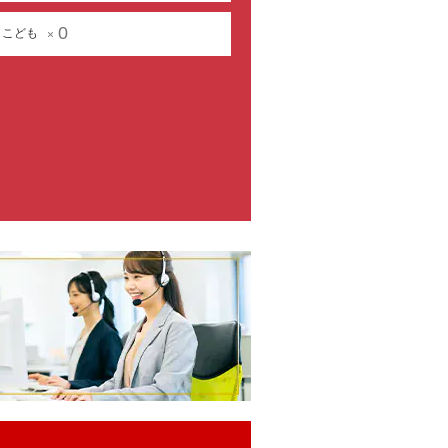
0
こども
×