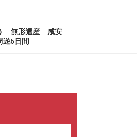
う 無形遺産 咸安
遊5日間