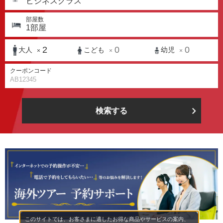
ビジネスクラス
部屋数
1
部屋
2
0
0
大人
こども
幼児
×
×
×
クーポンコード
検索する
このサイトでは、お客さまに適したお得な商品やサービスの案内、