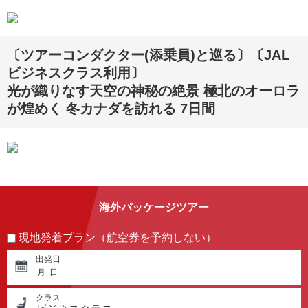
〔ツアーコンダクター(添乗員)と巡る〕〔JAL
ビジネスクラス利用〕
光が織りなす天空の神秘の絶景 極北のオーロラ
が煌めく 冬カナダを訪れる 7日間
海外パッケージツアー
現地発着プラン（航空券を予約しない）
出発日
月
日
クラス