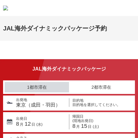
JAL海外ダイナミックパッケージ予約
JAL海外ダイナミックパッケージ
1都市滞在
2都市滞在
出発地
目的地
東京（成田・羽田）
目的地を選択してください。
帰国日
出発日
(現地出発日)
8
12
月
日
(水)
8
15
月
日
(土)