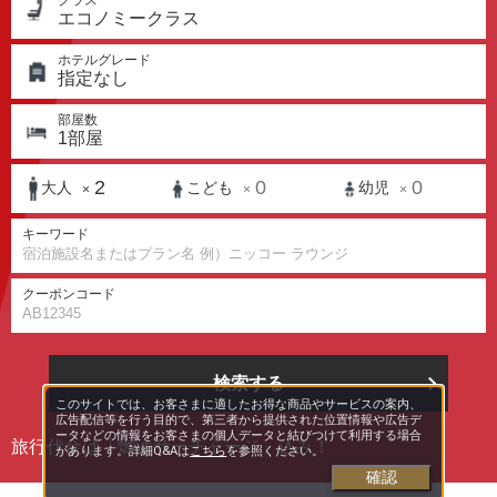
クラス
エコノミークラス
ホテルグレード
指定なし
部屋数
1
部屋
2
0
0
大人
こども
幼児
×
×
×
キーワード
クーポンコード
検索する
このサイトでは、お客さまに適したお得な商品やサービスの案内、
広告配信等を行う目的で、第三者から提供された位置情報や広告デ
ータなどの情報をお客さまの個人データと結びつけて利用する場合
旅行代金は「燃油サーチャージ」込み！
があります。詳細Q&Aは
こちら
を参照ください。
確認