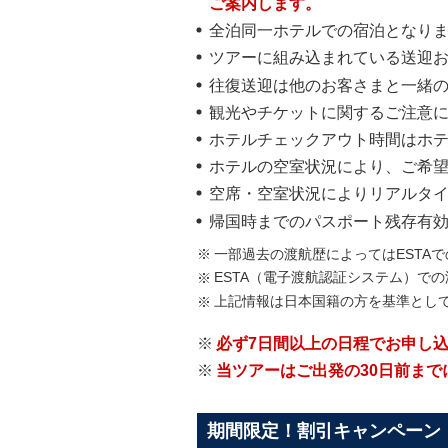
ご案内します。
全泊同一ホテルでの宿泊となり
ツアーに組み込まれている送迎
往復送迎は他のお客さまと一緒
観光やチケットに関するご注意
ホテルチェックアウト時間はホ
ホテルの空室状況により、ご希
空席・空室状況によりリアルタ
帰国時までのパスポート残存有効
一部過去の渡航歴によってはESTA
ESTA（電子渡航認証システム）で
上記情報は日本国籍の方を基準とし
必ず7日間以上の日程でお申し
当ツアーはご出発の30日前まで
期間限定！割引キャンペーン