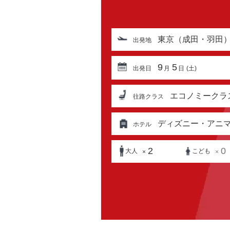
東京（成田・羽田
出発地
9
5
出発日
月
日
(土)
エコノミークラ
往路クラス
ディズニー・アニ
ホテル
2
0
大人
こども
×
×