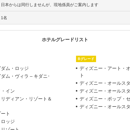
日本からは同行しませんが、現地係員がご案内します
1名
ホテルグレードリスト
Bグレード
グダム・ロッジ
ディズニー・アート・
ト
ム・ヴィラ – キダニ･
ディズニー・オールス
ク・イン
ディズニー・オールス
ロリディアン・リゾート＆
ディズニー・ポップ・
ディズニー・オールス
ゾート
・ロッジ
・リゾート