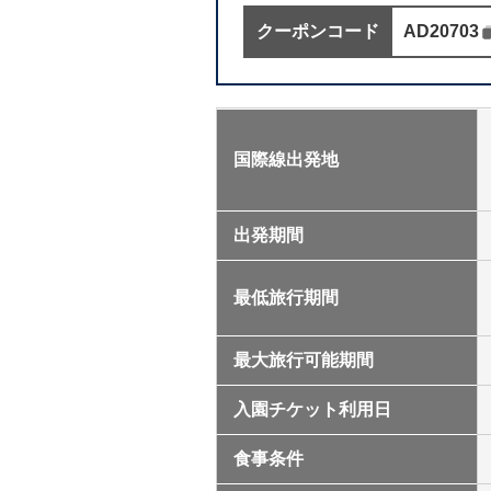
クーポンコード
AD20703
クーポンコー
国際線出発地
出発期間
最低旅行期間
最大旅行可能期間
入園チケット利用日
食事条件