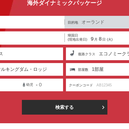
海外ダイナミックパッケージ
）
オーランド
目的地
帰国日
9
8
(現地出発日)
月
日
(火)
ス
エコノミーク
復路クラス
マルキングダム・ロッジ
1
部屋
部屋数
0
幼児
クーポンコード
×
検索する