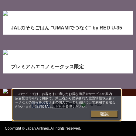
JALのそらごはん “UMAMIでつなぐ” by RED U-35
プレミアムエコノミークラス限定
このサイトでは、お客さまに適したお得な商品やサービスの案内、
広告配信等を行う目的で、第三者から提供された位置情報や広告デ
ータなどの情報をお客さまの個人データと結びつけて利用する場合
シェア
があります。詳細Q&Aは
こちら
を参照ください。
確認
Copyright © Japan Airlines. All rights reserved.