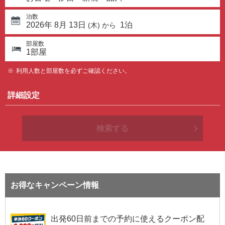
泊数
2026
年
8
月
13
日
1
泊
(
木
) から
部屋数
1
部屋
利用人数と部屋数を必ずご確認ください。
詳細設定
検索する
お得なキャンペーン情報
出発60日前までの予約に使えるクーポン配