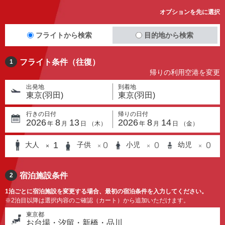
オプションを先に選択
フライトから検索
目的地から検索
フライト条件（往復）
1
帰りの利用空港を変更
出発地
到着地
東京(羽田)
東京(羽田)
行きの日付
帰りの日付
2026
8
13
2026
8
14
年
月
日
（
木
）
年
月
日
（
金
）
1
0
0
0
大人
子供
小児
幼児
×
×
×
×
宿泊施設条件
2
1泊ごとに宿泊施設を変更する場合、最初の宿泊条件を入力してください。
※2泊目以降は選択内容のご確認（カート）から追加いただけます。
東京都
お台場・汐留・新橋・品川