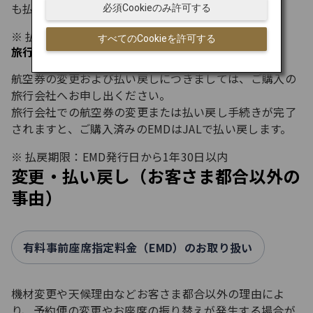
も払い戻します。
必須Cookieのみ許可する
払戻期限：EMD発行日から1年30日以内
すべてのCookieを許可する
旅行会社で航空券をご購入のお客さまへ
航空券の変更および払い戻しにつきましては、ご購入の
旅行会社へお申し出ください。
旅行会社での航空券の変更または払い戻し手続きが完了
されますと、ご購入済みのEMDはJALで払い戻します。
払戻期限：EMD発行日から1年30日以内
変更・払い戻し（お客さま都合以外の
事由）
有料事前座席指定料金（EMD）のお取り扱い
機材変更や天候理由などお客さま都合以外の理由によ
り、予約便の変更やお座席の振り替えが発生する場合が