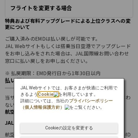
フライトを変更する場合
開
く
特典および有料アップグレードによる上位クラスへの変
更について
ご購入済みのEMDは払い戻しが可能です。
JAL Webサイトもしくは搭乗当日空港でアップグレード
をお申し込みをされた場合は、JAL国際線お問い合わせ
窓口に払い戻しをお申し出ください。
払戻期限：EMD発行日から1年30日以内
払い戻し
JAL Webサイトでは、お客さまが快適にご利用で
きるよう
Cookie
を利用しています。
当サービスをご購入後、航空券の変更や払い戻しを伴わ
詳細については、当社の
プライバシーポリシー
ない場合、ご購入済みのEMDは払い戻しできません。
（個人情報保護方針）
をご覧ください。
航空券を払い戻す場合
JAL Webサイト/JAL国際線お問い合わせ窓口
Cookieの設定を変更する
航空券の払い戻し手続きに合わせて、ご購入済みのEMD