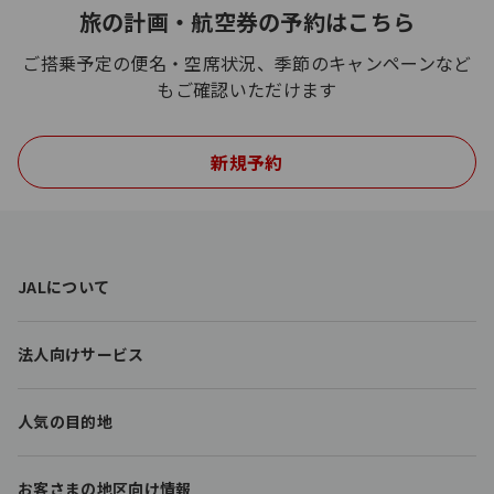
旅の計画・航空券の予約はこちら
ご搭乗予定の便名・空席状況、季節のキャンペーンなど
もご確認いただけます
新規予約
F
JALについて
o
o
t
法人向けサービス
e
r
l
人気の目的地
i
n
k
お客さまの地区向け情報