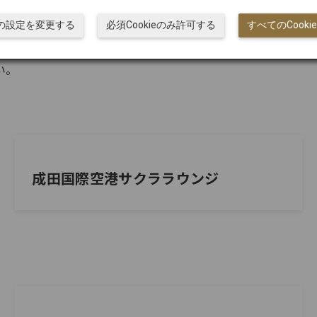
さい。
ieの設定を変更する
必須Cookieのみ許可する
すべてのCook
い。
成田国際空港サクララウンジ