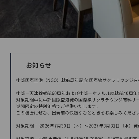
お知らせ
中部国際空港（NGO）就航周年記念 国際線サクララウンジ有
中部－天津線就航60周年および中部－ホノルル線就航40周年
対象期間中に中部国際空港発の国際線サクララウンジ有料サ
期間限定の特別価格でご提供いたします。
この機会にぜひ、出発前の快適なひとときをお楽しみくださ
対象期間： 2026年7月30日（木）～2027年3月31日（水）
対象路線：中部 出発便（JL841便/JL798便）※販売数量限定