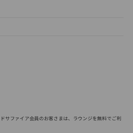
く
開
く
開
く
ールドサファイア会員のお客さまは、ラウンジを無料でご利