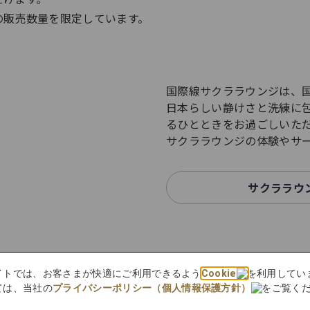
販売数量を限定しています。​
国際線サクララウンジは、
日本らしい静けさと洗練に
るひとときをお過ごしいた
サクララウンジの体験やサ
サクララウ
きを
Wifi環境、充電設備
bサイトでは、お客さまが快適にご利用できるよう
Cookie
を利用してい
ては、当社の
プライバシーポリシー（個人情報保護方針）
をご覧く
らごゆっくりおくつろぎくだ
提供サービスは、各ラウンジ環境