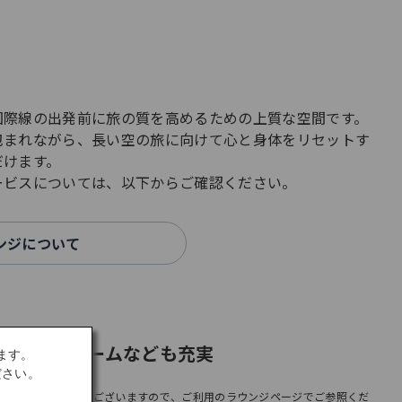
国際線の出発前に旅の質を高めるための上質な空間です。
包まれながら、長い空の旅に向けて心と身体をリセットす
だけます。
ービスについては、以下からご確認ください。
ンジについて
、シャワールームなども充実
ます。
ださい。
により異なる場合がございますので、ご利用のラウンジページでご参照くだ