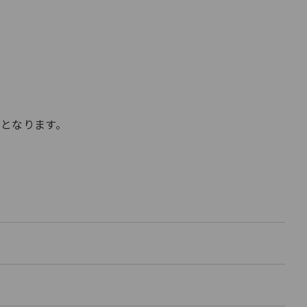
となります。
開
く
開
く
開