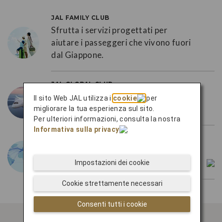
JAL FAMILY CLUB
Sfrutta i servizi progettati per
aiutare i passeggeri che vivono fuori
dal Giappone.
JAL GLOBAL CLUB
Prova il lusso esclusivo di JAL Global
Il sito Web JAL utilizza i
cookie
per
Club.
migliorare la tua esperienza sul sito.
Per ulteriori informazioni, consulta la nostra
Informativa sulla privacy
.
one
world
Viaggia in giro per il mondo con la
nostra vasta rete tramite
one
world.
Impostazioni dei cookie
Cookie strettamente necessari
Consenti tutti i cookie