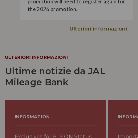
promotion will need to register again for
the 2026 promotion.
Ulteriori informazioni
ULTERIORI INFORMAZIONI
Ultime notizie da JAL
Mileage Bank
INFORMATION
INFORM
Exclusives for FLY ON Status
Import