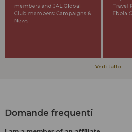
members and JAL Global
Travel 
Club members: Campaigns &
Ebola 
News
Vedi tutto
Domande frequenti
I am a member of an affiliate