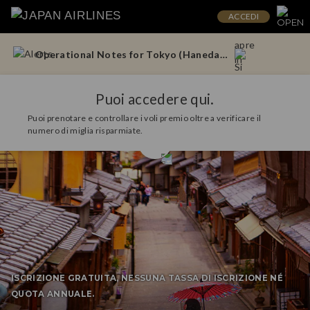
ACCEDI
Updates to the Handling of Power Banks Onboard Aircraft (From April 24, 2026)
Operational Notes for Tokyo (Haneda) – Doha Flights
Updates to the Handling of Power Banks Onboard Aircraft (From April 24, 2026)
Puoi accedere qui.
Puoi prenotare e controllare i voli premio oltre a verificare il
Operational Notes for Tokyo (Haneda) – Doha Flights
numero di miglia risparmiate.
Updates to the Handling of Power Banks Onboard Aircraft (From April 24, 2026)
ISCRIZIONE GRATUITA, NESSUNA TASSA DI ISCRIZIONE NÉ
QUOTA ANNUALE.