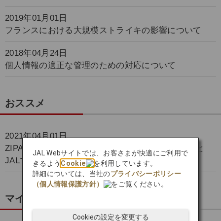
2019年01月01日
フランスにおける大規模ストライキの影響について
2018年04月24日
個人情報の適正な管理のための対応について
おススメ
2021年04月01日
ZIPAIRの航空券購入にもつかえるZIPAIRポイントと
JAL Webサイトでは、お客さまが快適にご利用で
JALマイルの相互交換スタート！
きるよう
Cookie
を利用しています。
詳細については、当社の
プライバシーポリシー
（個人情報保護方針）
をご覧ください。
マイルをためる
Cookieの設定を変更する