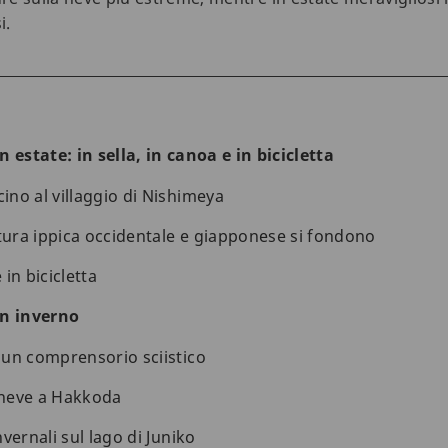
i.
 estate: in sella, in canoa e in bicicletta
cino al villaggio di Nishimeya
ltura ippica occidentale e giapponese si fondono
 in bicicletta
in inverno
n un comprensorio sciistico
a neve a Hakkoda
invernali sul lago di Juniko