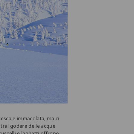
fresca e immacolata, ma ci
otrai godere delle acque
uscelli e laghetti offrono