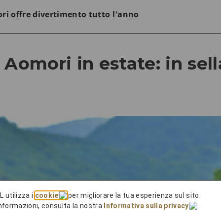
ri offre divertimento tutto l’anno
 Aomori in estate: in sell
L utilizza i
cookie
per migliorare la tua esperienza sul sito.
 informazioni, consulta la nostra
Informativa sulla privacy
.