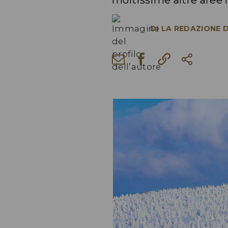
moltissime altre aree n
DI
LA REDAZIONE D