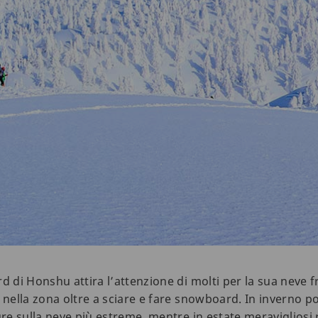
d di Honshu attira l’attenzione di molti per la sua neve 
 nella zona oltre a sciare e fare snowboard. In inverno p
ure sulla neve più estreme, mentre in estate meravigliosi r