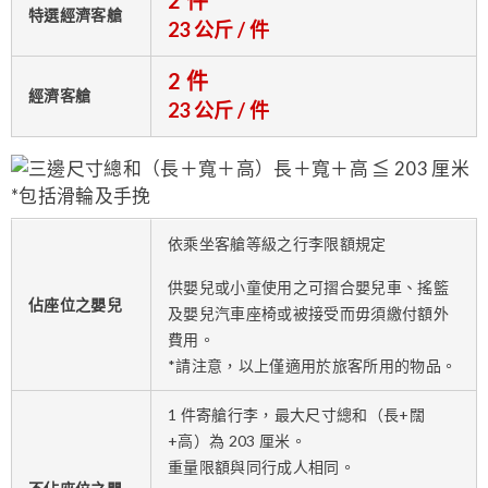
2 件
特選經濟客艙
23 公斤 / 件
2 件
經濟客艙
23 公斤 / 件
依乘坐客艙等級之行李限額規定
供嬰兒或小童使用之可摺合嬰兒車、搖籃
佔座位之嬰兒
及嬰兒汽車座椅或被接受而毋須繳付額外
費用。
*請注意，以上僅適用於旅客所用的物品。
1 件寄艙行李，最大尺寸總和（長+闊
+高）為 203 厘米。
重量限額與同行成人相同。