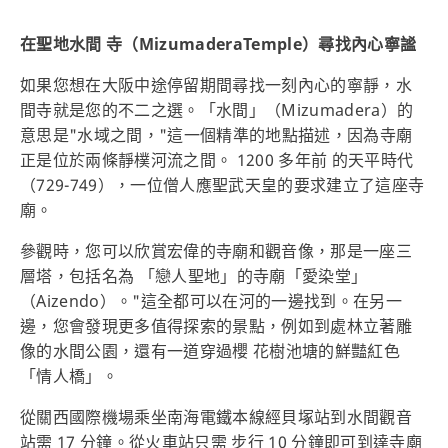
在聖地水間 寺（MizumaderaTemple）尋找內心寧謐
如果您想在大阪中途停留期間尋找一刻內心的寧靜，水
間寺就是您的不二之選。「水間」（Mizumadera）的
意思是"水域之間，"這一個精準的地點描述，因為寺廟
正是位於兩條靜樸河流之間。 1200 多年前 的天平時代
（729-749），一位僧人應聖武天皇的要求建立了這座寺
廟。
參觀時，您可以欣賞宏偉的寺廟和觀音像，那是一座三
層塔，包括名為 「戀人聖地」的寺廟「愛染堂」
（Aizendo）。"這全都可以在河的一邊找到。在另一
邊，您會發現更多值得探索的景點，例如到處林立著雕
像的水間公園，還有一道穿過櫻 花樹池塘的鮮豔紅色
「情人橋」。
從關西國際機場乘坐南海電鐵本線經貝塚站到水間觀音
站需 17 分鐘。從火車站只需 步行 10 分鐘即可到達寺廟