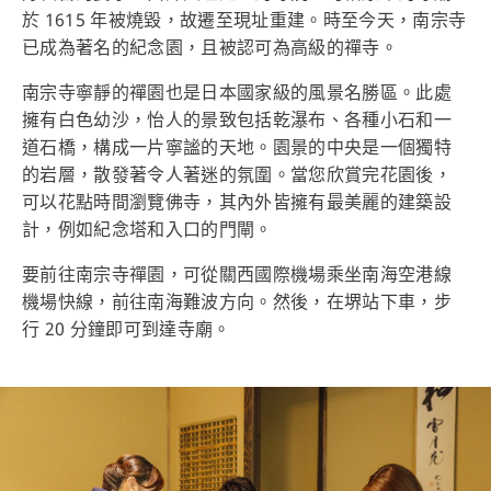
於 1615 年被燒毀，故遷至現址重建。時至今天，南宗寺
已成為著名的紀念園，且被認可為高級的禪寺。
南宗寺寧靜的禪園也是日本國家級的風景名勝區。此處
擁有白色幼沙，怡人的景致包括乾瀑布、各種小石和一
道石橋，構成一片寧謐的天地。園景的中央是一個獨特
的岩層，散發著令人著迷的氛圍。當您欣賞完花園後，
可以花點時間瀏覽佛寺，其內外皆擁有最美麗的建築設
計，例如紀念塔和入口的門閘。
要前往南宗寺禪園，可從關西國際機場乘坐南海空港線
機場快線，前往南海難波方向。然後，在堺站下車，步
行 20 分鐘即可到達寺廟。