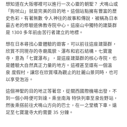
想知道在大阪哪裡可以進行一次心靈的朝聖？ 犬鳴山或
「狗吠山」就是完美的目的地。這個站點擁有豐富的歷
史色彩，有著無數 令人神往的故事和傳說，被稱為日本
最古老的修驗道佛教寺院中心。這座山中獨特的建築群
是 1300 多年前由苦行者建立的地標。
想在日本尋找心靈體驗的遊客，可以前往這座建築群，
欣賞不同現存的寺廟風貌、瀑布和岩石結構。七寶瀧
寺，意為「七寶瀑布」，是這座建築群的核心寺院，也
是體驗大自然真正力量的地方。這裡甚至還有一個溫
泉 度假村，讓您在欣賞嘆為觀止的壯麗山景同時，也可
以享受泡浴。
這個神聖的目的地正等著您，從關西國際機場出發，不
到一個小時便可到達。乘坐南海 特快列車至泉佐野站，
然後乘搭前往犬鳴山方向的巴士，在一之堂橋下車。遠
足至七寶瀧寺大約需要 35 分鐘。