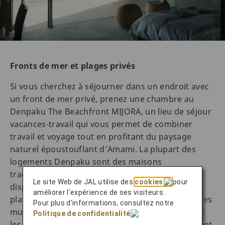
Fronts de mer et plages privés
Si vous cherchez à séjourner dans un endroit avec
un front de mer privé, prenez une chambre au
Denpaku The Beachfront MIJORA, un lieu de séjour
vacances-travail qui vous permet de combiner
travail et voyage tout en profitant du paysage
naturel époustouflant d’Amami. La plupart des
logements Denpaku sont des maisons
traditionnelles qui ont été rénovées et mises à
Le site Web de JAL utilise des
cookies
pour
disposition pour la location. Elles présentent des
améliorer l'expérience de ses visiteurs.
plafonds traditionnels à poutres apparentes et des
Pour plus d'informations, consultez notre
murs en béton qui s’étendent vers la mer. Toutes
Politique de confidentialité
.
les chambres sont dotées de baies vitrées donnant