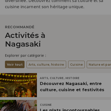
diversifiée. Découvrez comment sa culture et sa
cuisine incarnent son héritage unique.
RECOMMANDÉ
Activités à
Nagasaki
Explorer par catégorie :
Voir tout
Arts, culture, histoire
Cuisine
Nature et pa
ARTS, CULTURE, HISTOIRE
Découvrez Nagasaki, entre
culture, cuisine et festivités
CUISINE
Les plats incontournables