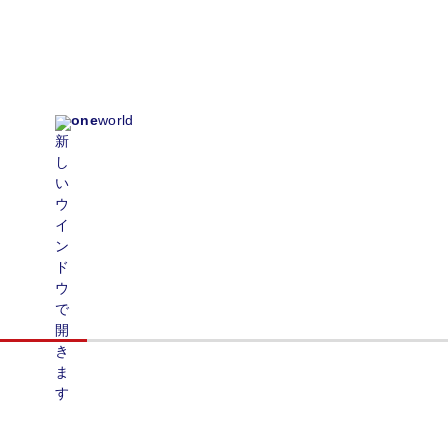
one
world