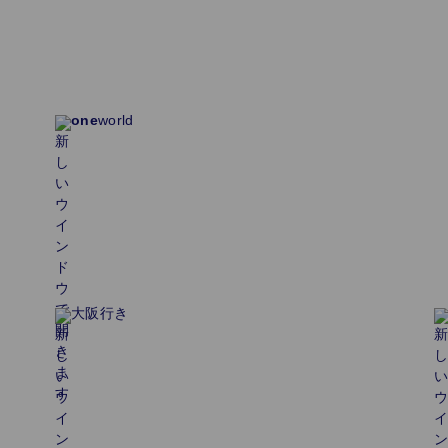
one
world
大阪行き