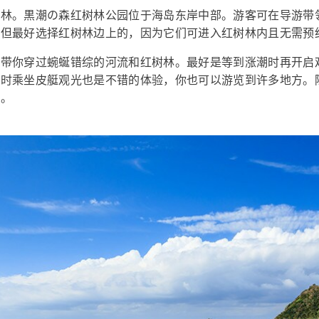
树林。黒潮の森红树林公园位于海岛东岸中部。游客可在导游带
，但最好选择红树林边上的，因为它们可进入红树林内且无需预
，带你穿过蜿蜒错综的河流和红树林。最好是等到涨潮时再开启
潮时乘坐皮艇观光也是不错的体验，你也可以游览到许多地方。
场。