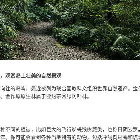
林，观赏岛上壮美的自然景观
迷向往的岛屿，最近被列为联合国教科文组织世界自然遗产。金
一。金作原原生林属于亚热带常绿阔叶林。
各种不同的植被，比如巨大的飞行蜘蛛猴树蕨类，也称日阴沙罗
千年。你可能会看到各种当地特有的动物，包括冲绳树蜥蜴和琉