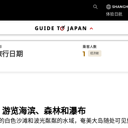
SHANGH
体验日航
择
乘客人数
旅行日期
1
经济舱
，游览海滨、森林和瀑布
的白色沙滩和波光粼粼的水域，奄美大岛随处可见