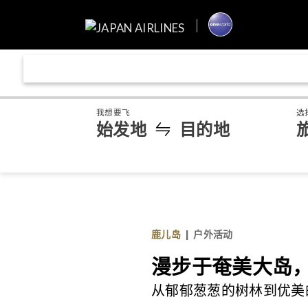
我想要飞
选
始发地
目的地
鹿儿岛
|
户外活动
漫步于奄美大岛
从郁郁葱葱的树林到优美