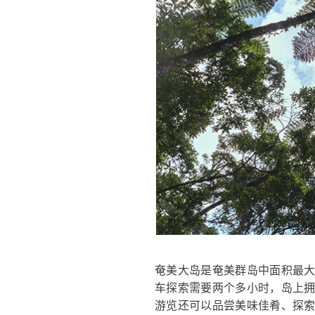
奄美大岛是奄美群岛中面积最
车探索需要两个多小时，岛上
游览还可以品尝美味佳肴、探