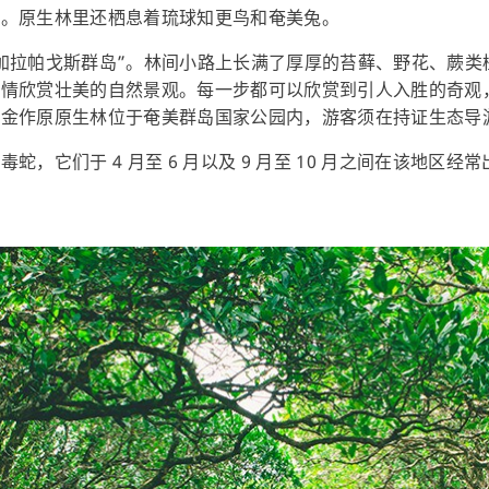
）。原生林里还栖息着琉球知更鸟和奄美兔。
加拉帕戈斯群岛”。林间小路上长满了厚厚的苔藓、野花、蕨类
尽情欣赏壮美的自然景观。每一步都可以欣赏到引人入胜的奇观
。金作原原生林位于奄美群岛国家公园内，游客须在持证生态导
蛇，它们于 4 月至 6 月以及 9 月至 10 月之间在该地区