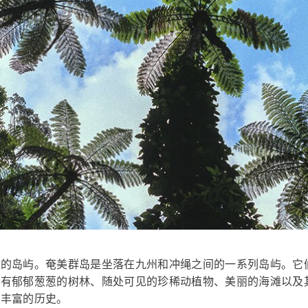
大的岛屿。奄美群岛是坐落在九州和冲绳之间的一系列岛屿。它
拥有郁郁葱葱的树林、随处可见的珍稀动植物、美丽的海滩以及
索丰富的历史。