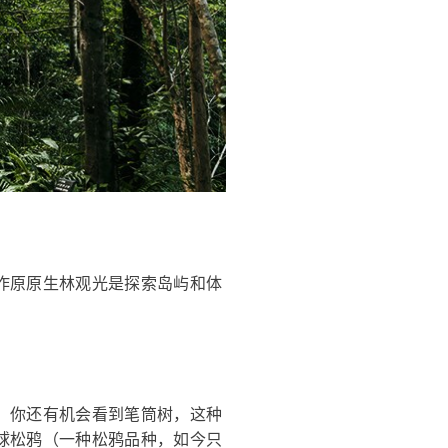
作原原生林观光是探索岛屿和体
。你还有机会看到笔筒树，这种
球松鸦（一种松鸦品种，如今只