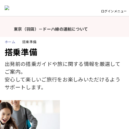
モバイルバッテリーの機内持ち込み個数および充電に関
するルール変更についてのお願い（2026年4月24日以
ログイン
メニュー
降）
重
要
東京（羽田）－ドーハ線の運航について
な
モバイルバッテリーの機内持ち込み個数および充電に関
お
ホーム
搭乗準備
するルール変更についてのお願い（2026年4月24日以
知
搭乗準備
降）
ら
せ
出発前の搭乗ガイドや旅に関する情報を厳選して
東京（羽田）－ドーハ線の運航について
ご案内。
モバイルバッテリーの機内持ち込み個数および充電に関
安心して楽しいご旅行をお楽しみいただけるよう
するルール変更についてのお願い（2026年4月24日以
サポートします。
降）