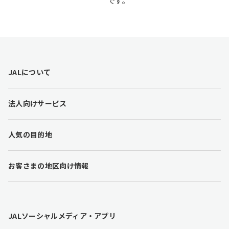
です。
F
JALについて
o
o
t
法人向けサービス
e
r
l
人気の目的地
i
n
k
お客さまの地区向け情報
s
JALソーシャルメディア・アプリ