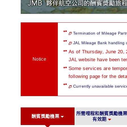
Termination of Mileage Part
JAL Mileage Bank handling o
As of Thursday, June 20, 
Notice
JAL website have been te
Some services are tempora
following page for the deta
Currently unavailable servic
所需哩程和酬賓獎勵機
酬賓獎勵機票
有效期