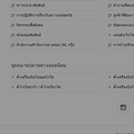
ข่าวประชาสัมพันธ์
คำถามที่พบบ
การปฏิบัติการเกี่ยวกับความปลอดภัย
ลูกค้าที่ต้อ
กิจกรรมเพื่อสังคม
ข้อตกลงและเ
นักลงทุนสัมพันธ์
แผนผังเว็บไซ
สำนักงาน/สำนักงานขายของ JAL กรุ๊ป
การบำรุงรัก
จุดหมายปลายทางยอดนิยม
คั๋วเครื่องบินไปฮอคไกโด
คั๋วเครื่องบิ
ตั๋วไปโอซาก้า / ตั๋วไปเกียวโต
คั๋วเครื่องบิ