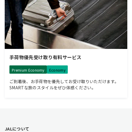
手荷物優先受け取り有料サービス
Premium Economy
Economy
ご到着後、お手荷物を優先してお受け取りいただけます。
SMARTな旅のスタイルをぜひ体感ください。
F
JALについて
o