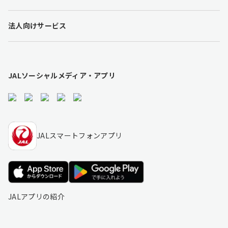
o
t
法人向けサービス
e
r
l
i
n
JALソーシャルメディア・アプリ
k
s
JALスマートフォンアプリ
JALアプリの紹介