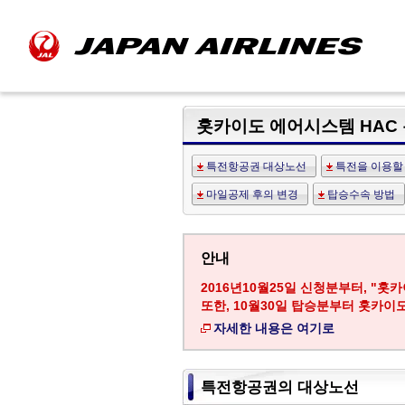
홋카이도 에어시스템 HAC
특전항공권 대상노선
특전을 이용할 
마일공제 후의 변경
탑승수속 방법
안내
2016년10월25일 신청분부터, "홋
또한, 10월30일 탑승분부터 홋카이
자세한 내용은 여기로
특전항공권의 대상노선