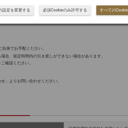
くださ
搬入の締切時間については、空港によって異な
引き渡
指示を
るため、事前にご確認・お問い合わせくださ
ため、
ieの設定を変更する
必須Cookieのみ許可する
すべてのCook
さい。
い。
ご自身でお手配ください。
る場合、規定時間内の引き渡しができない場合があります。
をご確認ください。
わせ」よりお問い合わせください。