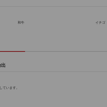
和牛
イチゴ
輸出
送しています。