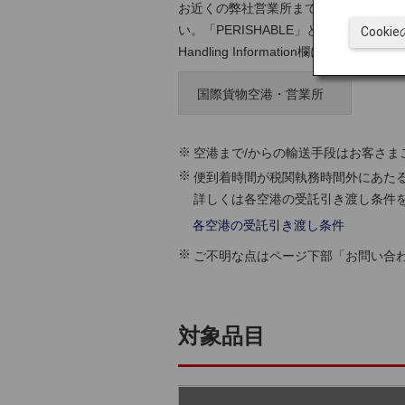
お近くの弊社営業所までお問い合わせ
い。「PERISHABLE」と保管温度帯の
Cook
Handling Information欄にご記入くだ
国際貨物空港・営業所
空港まで/からの輸送手段はお客さま
便到着時間が税関執務時間外にあた
詳しくは各空港の受託引き渡し条件
各空港の受託引き渡し条件
ご不明な点はページ下部「お問い合
対象品目