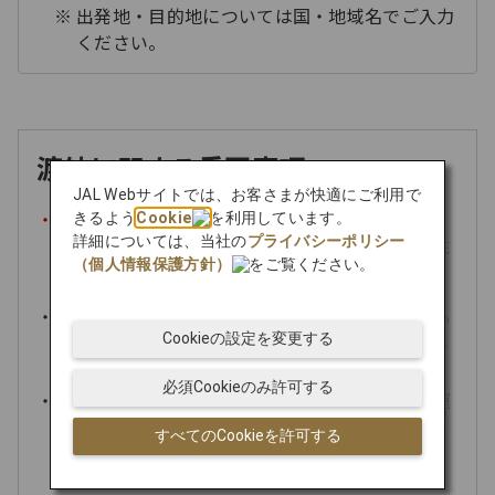
出発地・目的地については国・地域名でご入力
ください。
渡航に関する重要事項
JAL Webサイトでは、お客さまが快適にご利用で
渡航書類の不備により、入国が不許可となった
きるよう
Cookie
を利用しています。
詳細については、当社の
プライバシーポリシー
り、搭乗をお断りする場合がございますのでご注
（個人情報保護方針）
をご覧ください。
意ください。
入国要件に加え、一部地域では、各国の要請にも
Cookieの設定を変更する
とづき弊社で特別な対応を実施している場合があ
ります。
必須Cookieのみ許可する
コードシェア便を含む他社運航便については、運
航航空会社が独自の搭乗要件を設定していること
すべてのCookieを許可する
がございます。詳細は、運航航空会社でご確認く
ださい。