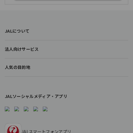
F
JALについて
o
o
t
法人向けサービス
e
r
l
人気の目的地
i
n
k
s
JALソーシャルメディア・アプリ
JALスマートフォンアプリ