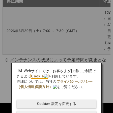
停止期間
停止
〔JA
国
J
2026年6月20日（土）7:00 ～ 7:30（GMT）
日
更
〔J
予
メンテナンスの状況によって予定時間が変更とな
る場合がございます。
JAL Webサイトでは、お客さまが快適にご利用で
きるよう
Cookie
を利用しています。
詳細については、当社の
プライバシーポリシー
（個人情報保護方針）
をご覧ください。
Cookieの設定を変更する