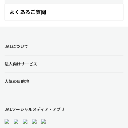
よくあるご質問
開
く
F
JALについて
o
o
t
法人向けサービス
e
r
l
人気の目的地
i
n
k
s
JALソーシャルメディア・アプリ