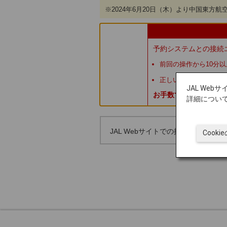
※2024年6月20日（木）より中国東方
予約システムとの接続
前回の操作から10分
正しい操作がなされな
JAL We
お手数ですが、再度、
詳細につい
JAL Webサイトでの提携社特典航
Cook