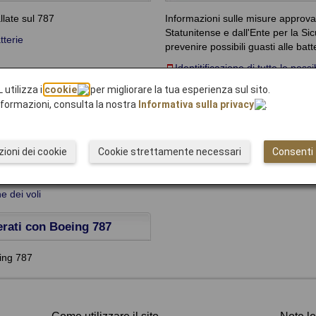
llate sul 787
Informazioni sulle misure approva
Statunitense e dall'Ente per la S
tterie
prevenire possibili guasti alle batt
Identitificazione di tutte le pos
soluzioni
 utilizza i
cookie
per migliorare la tua esperienza sul sito.
informazioni, consulta la nostra
Informativa sulla privacy
.
Le vostre domande
 JAL per garantire ai nostri
Domande e risposte in merito al 78
ioni dei cookie
Cookie strettamente necessari
Consenti t
do degli aerei JAL
viaggiano con JAL
volo del Boeing 787
e dei voli
erati con Boeing 787
eing 787