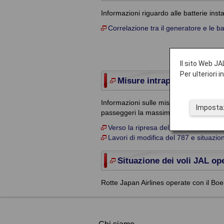
Informazioni riguardo alle batterie insta
Correlazione tra il generatore e le ba
Il sito Web JAL
Per ulteriori 
Misure intraprese da JAL
Informazioni sulle misure intraprese da
Impostaz
passeggeri la massima sicurezza a bor
Verso la ripresa delle operazioni di 
Lavori di modifica del 787 e situazion
Situazione dei voli JAL op
Rotte Japan Airlines operate con il Bo