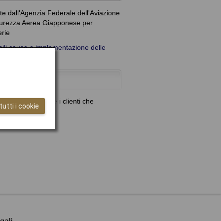
te dall'Agenzia Federale dell'Aviazione
icurezza Aerea Giapponese per
erie
sibili cause e implementazione delle
7 per rassicurare i clienti che
utti i cookie