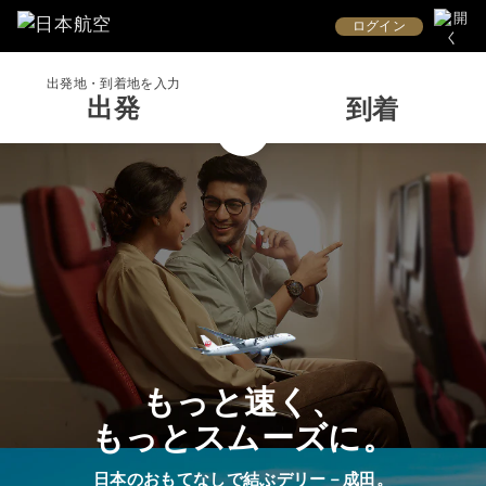
ログイン
出発地・到着地を入力
出発
到着
もっと速く、
もっとスムーズに。
日本のおもてなしで結ぶデリー－成田。