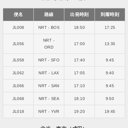
便名
路線
出発時刻
到着時刻
JL008
NRT - BOS
18:50
17:25
NRT -
JL056
17:00
13:35
ORD
JL058
NRT - SFO
17:40
9:45
JL062
NRT - LAX
17:05
9:40
JL066
NRT - SAN
17:10
9:45
JL068
NRT - SEA
18:10
9:50
JL018
NRT - YVR
19:20
19:45