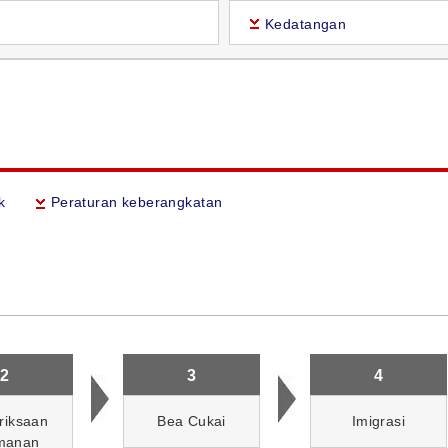
Kedatangan
k
Peraturan keberangkatan
2
3
4
riksaan
Bea Cukai
Imigrasi
manan