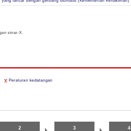
 yang lancar dengan gerbang otomatis (Kementerian Kehakiman)
gan sinar-X.
Peraturan kedatangan
2
3
4