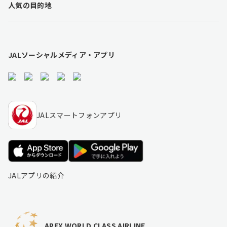
人気の目的地
i
n
k
s
JALソーシャルメディア・アプリ
JALスマートフォンアプリ
JALアプリの紹介
APEX WORLD CLASS AIRLINE