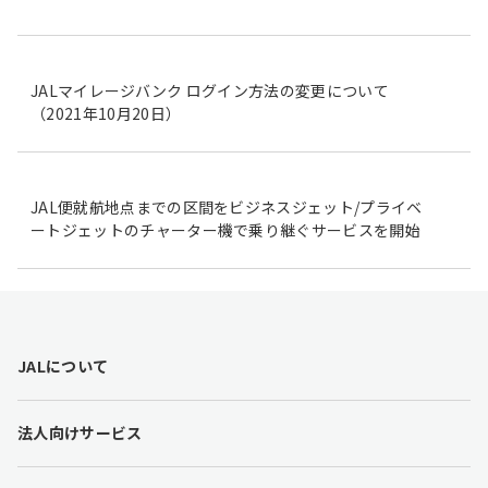
JALマイレージバンク ログイン方法の変更について
（2021年10月20日）
JAL便就航地点までの区間をビジネスジェット/プライベ
ートジェットのチャーター機で乗り継ぐサービスを開始
F
JALについて
o
o
t
法人向けサービス
e
r
l