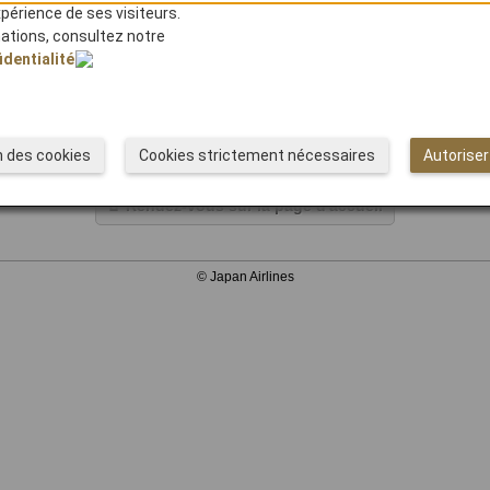
xpérience de ses visiteurs.
mations, consultez notre
identialité
 site internet de JAL en cliquant ici.
Haut de page
n des cookies
Cookies strictement nécessaires
Autoriser
Rendez-vous sur la page d'accueil
© Japan Airlines