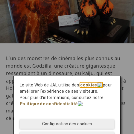
L’un des monstres de cinéma les plus connus au
monde est Godzilla, une créature gigantesque
ressemblant à un dinosaure, ou kaiju, qui est
apparu dans près de 40 films réalisés au Japon et à
Le site Web de JAL utilise des
cookies
pour
Hollywood depuis les années 1950. La boutique et
améliorer l'expérience de ses visiteurs.
galerie Jin-Koubou est un espace familial où sont
Pour plus d'informations, consultez notre
créées, exposées et vendues des œuvres d’art, des
Politique de confidentialité
.
maquettes et des répliques de scènes de films
célèbres de Godzilla, uniques et de haute qualité.
Configuration des cookies