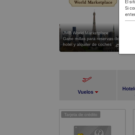
El si
Si co
enten
JMB World Marketplace
Gane millas para reservas de
hotel y alquiler de coches
Hotel
Vuelos