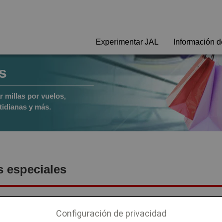
Experimentar JAL
Información de
s
millas por vuelos,
tidianas y más.
s especiales
Configuración de privacidad