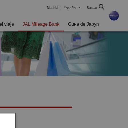
Madrid
Buscar
Español
l viaje
JAL Mileage Bank
Guнa de Japуn