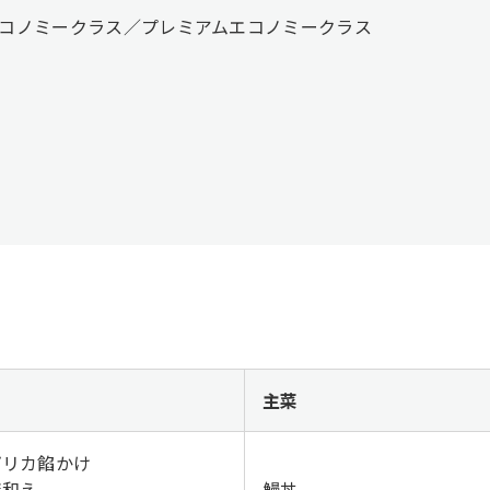
）エコノミークラス／プレミアムエコノミークラス
菜
主菜
プリカ餡かけ
麻和え
鰻丼