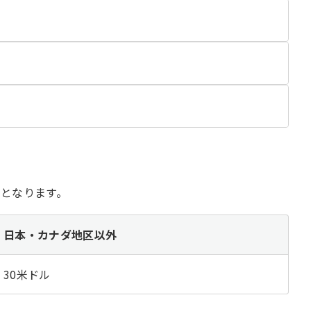
開
く
開
く
開
く
となります。
日本・カナダ地区以外
30米ドル