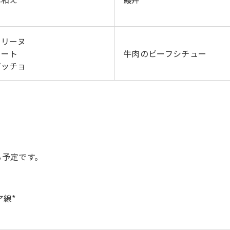
テリーヌ
マート
牛肉のビーフシチュー
パッチョ
る予定です。
ア線*