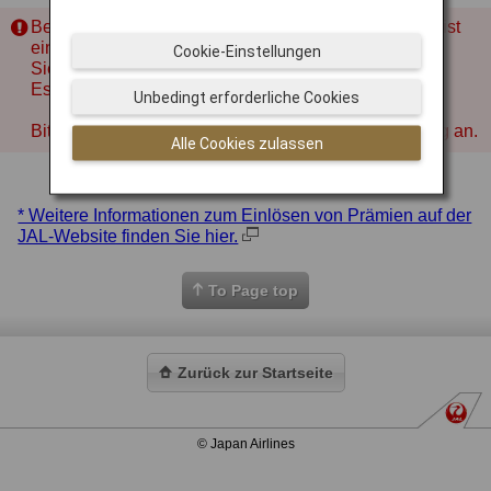
Beim Verbindungsaufbau zum Reservierungssystem ist
ein Fehler aufgetreten. Mögliche Gründe:
Cookie-Einstellungen
Sie haben 10 Minuten lang keine Eingabe getätigt.
Es wurde nicht die richtige Aktion durchgeführt.
Unbedingt erforderliche Cookies
Bitte versuchen Sie es später noch einmal von Anfang an.
Alle Cookies zulassen
* Weitere Informationen zum Einlösen von Prämien auf der
JAL-Website finden Sie hier.
To Page top
Zurück zur Startseite
© Japan Airlines