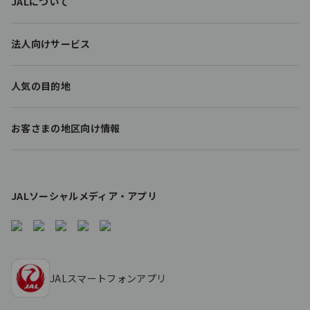
JALについて
o
o
t
法人向けサービス
e
r
l
人気の目的地
i
n
k
お客さまの地区向け情報
s
JALソーシャルメディア・アプリ
JALスマートフォンアプリ