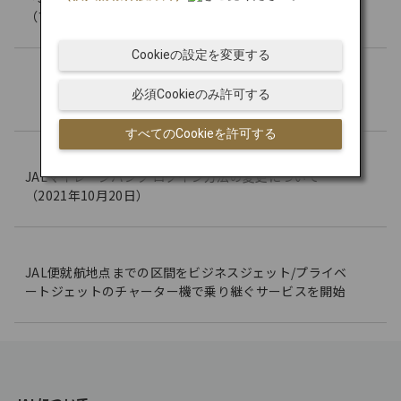
（プライバシーポリシー）の改訂のお知らせ
Cookieの設定を変更する
「JALカーボンオフセット」について
必須Cookieのみ許可する
すべてのCookieを許可する
JALマイレージバンク ログイン方法の変更について
（2021年10月20日）
JAL便就航地点までの区間をビジネスジェット/プライベ
ートジェットのチャーター機で乗り継ぐサービスを開始
F